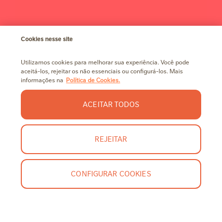
Cookies nesse site
Utilizamos cookies para melhorar sua experiência. Você pode
aceitá-los, rejeitar os não essenciais ou configurá-los. Mais
informações na
Política de Cookies.
ACEITAR TODOS
REJEITAR
CONFIGURAR COOKIES
O QUE EU VOU RECEBER
FALE CONOSCO
CONTA NESTLÉ
Kit NESCAU® Extra Cacau 80g
CONTA NESTLÉ
Kit com 2 sachês de 20g Cacau 30% +
2 sachês de 20g