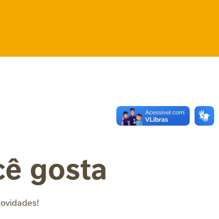
cê gosta
novidades!